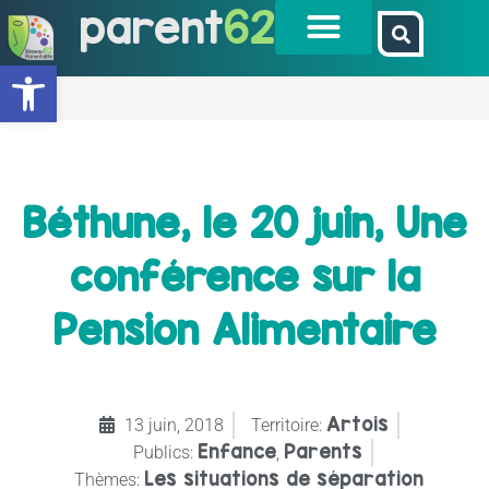
parent
62
Ouvrir la barre d’outils
Béthune, le 20 juin, Une
conférence sur la
Pension Alimentaire
Artois
13 juin, 2018
Territoire:
Enfance
Parents
Publics:
,
Les situations de séparation
Thèmes: