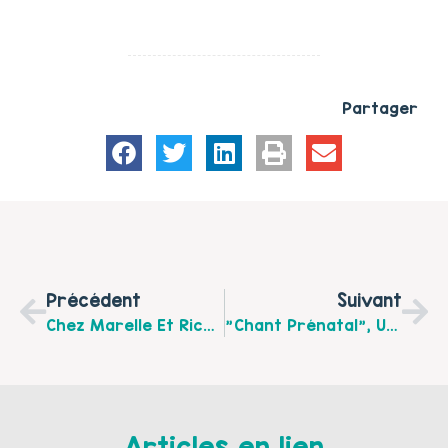
Partager
Précédent
Suivant
Chez Marelle Et Ricochet "le Café Des Enfants" À Partir De Septembre 2015 Crée Ta Marionnette Et Son Histoire.
"Chant Prénatal", Une Invitation À La Détente Proposée Par Marelle Et Ricochet À Boulogne Sur Mer À Partir De Septembre 2015.
Articles en lien