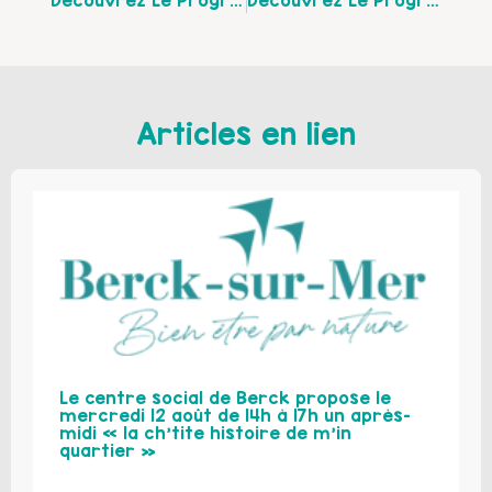
Découvrez Le Programme Des Ateliers D’éveil Itinérants De La CCHPM De Février À Avril 2019
Découvrez Le Programme Des Actions Parentalité Du Centre Social De Berck-Sur-Mer Du 25 Février Au 5 Avril 2019
Articles en lien
Le centre social de Berck propose le
mercredi 12 août de 14h à 17h un après-
midi « la ch’tite histoire de m’in
quartier »