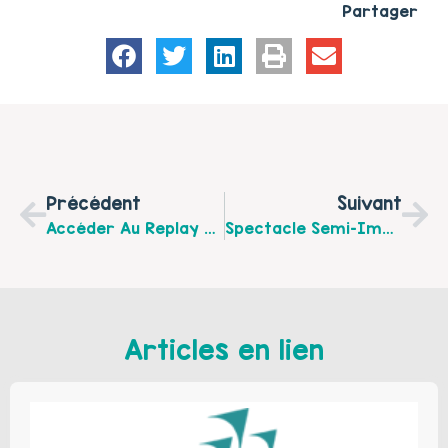
Partager
Précédent
Suivant
Accéder Au Replay De « L’un Contre L’autre », Colloque Sur Les Violences Intrafamiliales Organisé À Courrières, Le 25 Novembre 2021
Spectacle Semi-Improvisé « Les Écrans » Vendredi 13 Mai À 17 H 45 À Bully-Les-Mines, Proposé Par La Maison De Quartier Jean Macé
Articles en lien