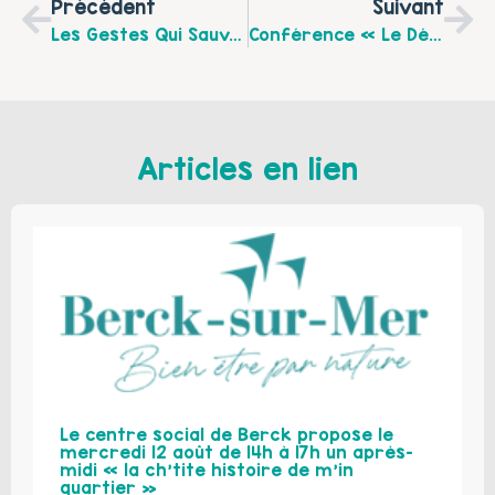
Précédent
Suivant
Les Gestes Qui Sauvent À Annay-Sous-Lens
Conférence « Le Désamour, De La Maltraitance À La Résilience À Travers Le Regard Systémique «
Articles en lien
Le centre social de Berck propose le
mercredi 12 août de 14h à 17h un après-
midi « la ch’tite histoire de m’in
quartier »