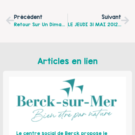
Précédent
Suivant
Retour Sur Un Dimanche En Famille À Berck-Sur-Mer, Le 12 Février 2012 Pour "créer De A À Z Un Temps De Fête À La Maison : Le Goûter D'anniversaire »
LE JEUDI 31 MAI 2012 À FRUGES. Une Journée Ouverte Aux Parents, Aux Professionnels De L'Education Nationale, Aux Acteurs Sociaux.
Articles en lien
Le centre social de Berck propose le