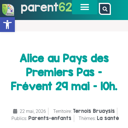
parent
62
Ouvrir la barre d’outils
Alice au Pays des
Premiers Pas –
Frévent 29 mai – 10h.
Ternois Bruaysis
22 mai, 2026
Territoire:
Parents-enfants
La santé
Publics:
Thèmes: