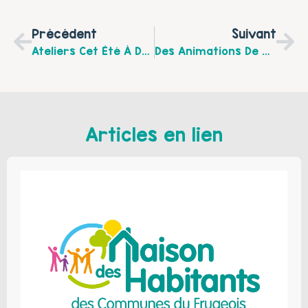
Précédent
Suivant
Ateliers Cet Été À Destination Des Jeunes De 12 À 14 Ans Avec Le Centre De Santé Sexuelle De Boulogne Sur Mer !
Des Animations De Quartiers Qui Se Poursuivent Jusqu’à Fin Août 2025 À Le Portel Avec Le Centre Social Espace Carnot !
Articles en lien