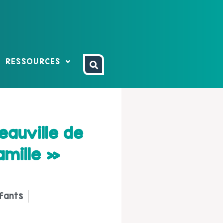
RESSOURCES
eauville de
amille »
fants