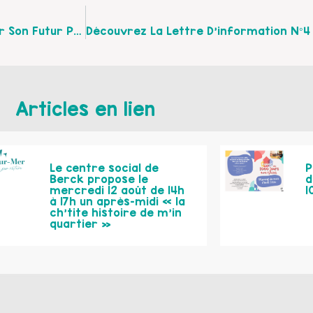
L’association Le Laboratoire De Répit Recrute Pour Son Futur Pôle Parents Aidants Sur Le Montreuillois Un.e Conseiller.ère Parentalité Différente
Articles en lien
Le centre social de
P
Berck propose le
d
mercredi 12 août de 14h
1
à 17h un après-midi « la
ch’tite histoire de m’in
quartier »