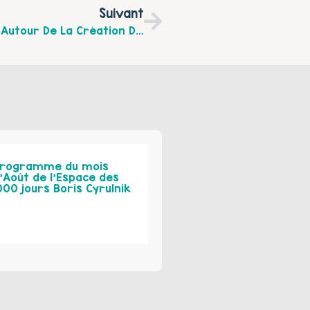
Suivant
Découvrez La Lettre D’information N°4 Autour De La Création D’un Centre Social Sur Fruges Et Environs
rogramme du mois
’Août de l’Espace des
000 jours Boris Cyrulnik