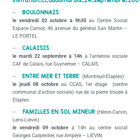
invitation_cl_audomarois_24_septembre_200
BOULONNAIS
–
:
le vendredi 02 octobre
à 9h30
au Centre Social
Espace Carnot, 46 avenue du général San Martin –
LE PORTEL
CALAISIS
–
:
le mardi 22 septembre
à 14h
à l’antenne sociale
CAF de Calais, rue Guynemer – CALAIS
ENTRE MER ET TERRE
–
(Montreuil-Etaples):
le jeudi 08 octobre
au CCAS, 1er étage (centre
communal d’action sociale) rue de la pierre trouée à
Etaples
FAMILLES EN SOL MINEUR
–
(Hénin-Carvin,
Lens-Liévin) :
le vendredi 09 octobre
à 14h au centre social
Georges Carpentier, rue Ampère – LIEVIN