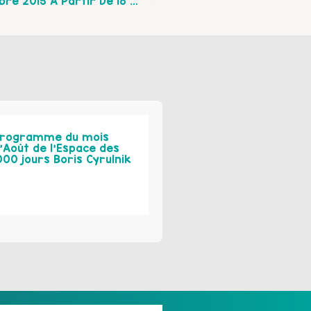
Soirée Familiale Sur Le Jeu Le 25 Novembre 2015 À Partir De 18 H Au Centre Social Chico Mendès À Beaurains
rogramme du mois
’Août de l’Espace des
000 jours Boris Cyrulnik