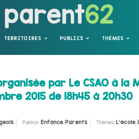
parent
62
TERRITOIRES
PUBLICS
THÈMES
rganisée par Le CSAO à la M
mbre 2015 de 18h45 à 20h30
geois
Enfance
Parents
L'école
Publics:
,
Thèmes:
,