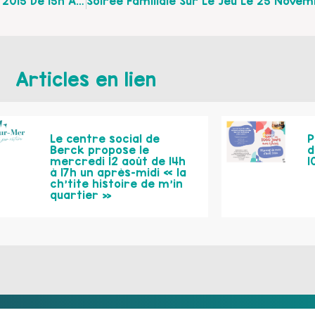
Rencontre Ressources Et Rires Lundi 16 Novembre 2015 De 15h À 17h À Arras Proposée Par L’UDAF 62
Articles en lien
Le centre social de
P
Berck propose le
d
mercredi 12 août de 14h
1
à 17h un après-midi « la
ch’tite histoire de m’in
quartier »