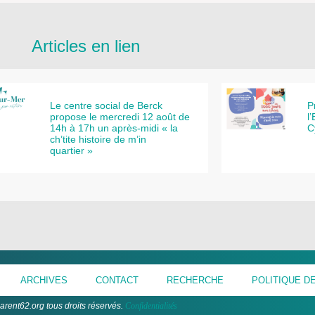
Articles en lien
Le centre social de Berck
P
propose le mercredi 12 août de
l
14h à 17h un après-midi « la
C
ch’tite histoire de m’in
quartier »
ARCHIVES
CONTACT
RECHERCHE
POLITIQUE DE
arent62.org tous droits réservés.
Confidentialités