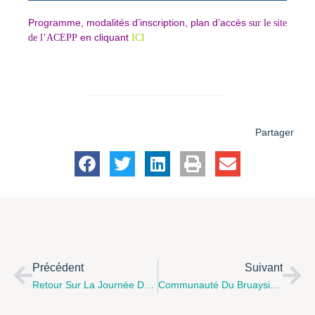
Programme, modalités d’inscription, plan d’accès
sur le site
en cliquant
de l’ACEPP
ICI
Partager
Précédent
Suivant
Retour Sur La Journée De La Femme Qui A Eu Lieu Le Mardi 08 Mars 2016 Au Centre Social D’Ostrohove À Saint Martin Boulogne.
Communauté Du Bruaysis : "Défi 10 Jours Sans Écrans" Du 25 Avril Au 4 Mai 2015 Autour D’activités Gratuites !!