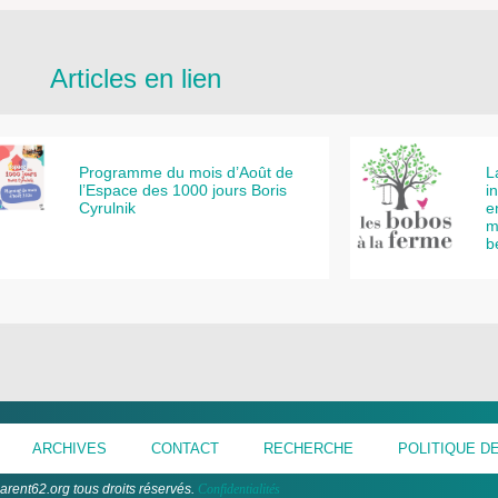
Articles en lien
Programme du mois d’Août de
L
l’Espace des 1000 jours Boris
i
Cyrulnik
e
m
b
ARCHIVES
CONTACT
RECHERCHE
POLITIQUE DE
arent62.org tous droits réservés.
Confidentialités