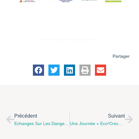
Partager
Précédent
Suivant
Echanges Sur Les Dangers D’internet Et Des Réseaux Sociaux, Samedi 1 Er Avril 14 H 30 À La Médiathèque De Coulogne. Renseignements Au 03.21.97.75.96
Une Journée « Eco²creche » Proposée Par Colline-Acepp Et Ses Partenaires Le 2 Mai 2017 À Lille