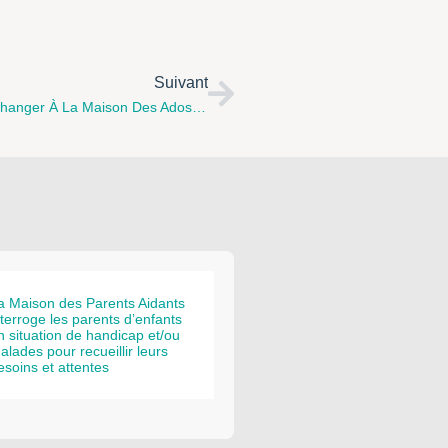
Suivant
Mercredi 21 Mars 2018, Les Ados Sont Invités À Échanger À La Maison Des Ados De St-Omer Autour De La Confiance En Soi
a Maison des Parents Aidants
nterroge les parents d’enfants
n situation de handicap et/ou
alades pour recueillir leurs
esoins et attentes