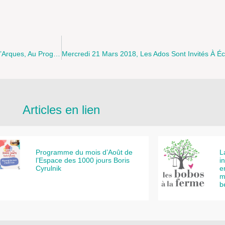
Samedi 21 Avril 2018 T’choupi Vous Attends À La Médiathèque D’Arques, Au Programme: Jeux , Lectures, Goûter…
Articles en lien
Programme du mois d’Août de
L
l’Espace des 1000 jours Boris
i
Cyrulnik
e
m
b