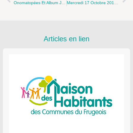
Onomatopées Et Album Jeunesse ! Un Temps De Travail Est Organisé Sur Ce Thème À Saint-Martin-Boulogne
Mercredi 17 Octobre 2018 Rdv À La Médiathèque D’Arques Pour Un Goûter Lecture : « Les Grands Méchants De Nos Histoires »
Articles en lien