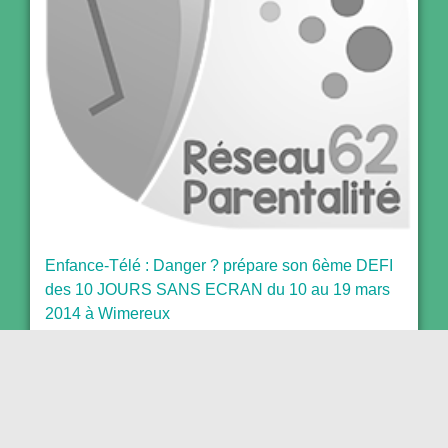
Enfance-Télé : Danger ? prépare son 6ème DEFI
des 10 JOURS SANS ECRAN du 10 au 19 mars
2014 à Wimereux
25 février 2014
Défi des 10 jours sans écran proposé aux élèves
de Wimereux Concours de soupes et jeux anciens
le 11 mars 2014 de 18h à 20h30 à la salle des