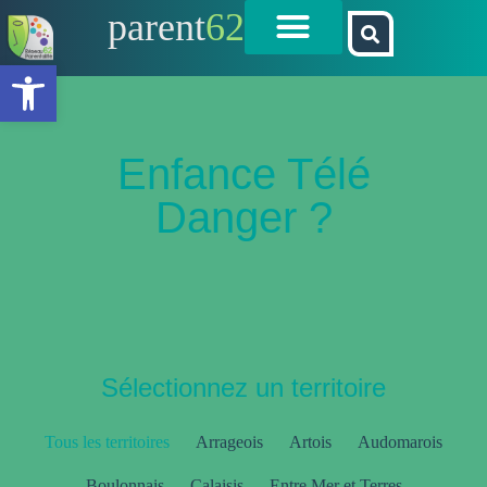
parent
62
Ouvrir la barre d’outils
Enfance Télé
Danger ?
Sélectionnez un territoire
Tous les territoires
Arrageois
Artois
Audomarois
Boulonnais
Calaisis
Entre Mer et Terres