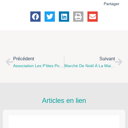
Partager
Précédent
Suivant
Association Les P’tites Pousses, Conférence Débat « Sois Sage, Obéis! » Le 2 Décembre 2016 À 19h À La Salle Polyvalente D’Ham En Artois, Animée Par Arnaud DEROO
Marché De Noël À La Maison Pour Tous À Lillers Le Samedi 17 Décembre De 9h À 17h
Articles en lien