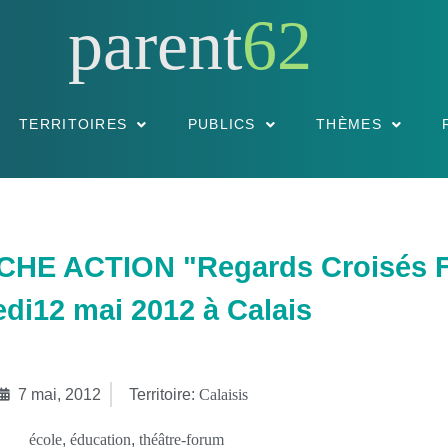
parent
62
TERRITOIRES
PUBLICS
THÈMES
E ACTION "Regards Croisés Fam
di12 mai 2012 à Calais
7 mai, 2012
Territoire:
Calaisis
école
,
éducation
,
théâtre-forum