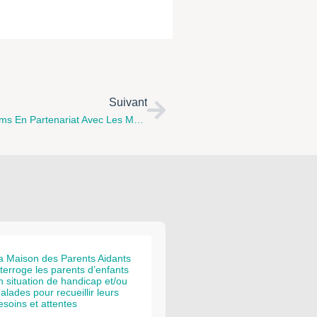
Suivant
En Mai, Venez Découvrir Les Nouveautés Des Albums En Partenariat Avec Les Médiathèques De Lille, Calais, Aulnoy-Lez-Valenciennes
a Maison des Parents Aidants
nterroge les parents d’enfants
n situation de handicap et/ou
alades pour recueillir leurs
esoins et attentes