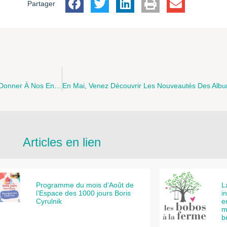
Partager
RETOUR SUR LA CONFERENCE-DEBAT “Repères Et Limites À Donner À Nos Enfants” Qui S'est Tenue Le Jeudi 19 Avril 2012 À Sangatte
Articles en lien
Programme du mois d’Août de
L
l’Espace des 1000 jours Boris
i
Cyrulnik
e
m
b