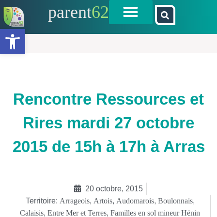
parent
62
Ouvrir la barre d’outils
Rencontre Ressources et
Rires mardi 27 octobre
2015 de 15h à 17h à Arras
20 octobre, 2015
Territoire:
Arrageois
,
Artois
,
Audomarois
,
Boulonnais
,
Calaisis
,
Entre Mer et Terres
,
Familles en sol mineur Hénin