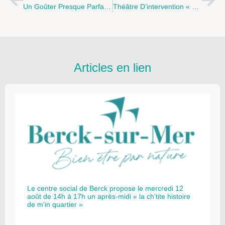
Un Goûter Presque Parfait En Famille Au Centre Social De Marlborough À Saint Martin Boulogne.
Théâtre D’intervention « Parents Enfants : Et Si On Communiquait » Jeudi 5 Novembre 2015 De 18h30 À 20h30 À Courcelles-Lès-Lens
Articles en lien
Le centre social de Berck propose le mercredi 12
août de 14h à 17h un après-midi « la ch’tite histoire
de m’in quartier »