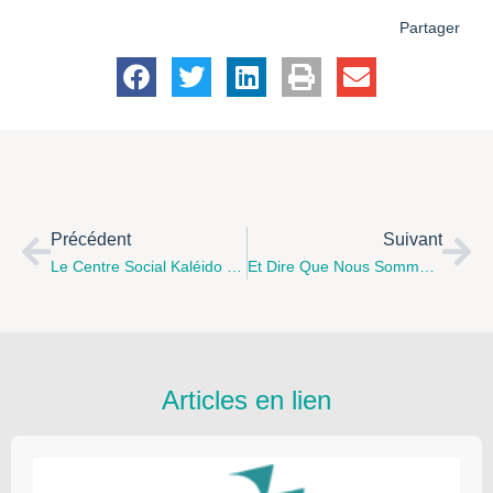
Partager
Précédent
Suivant
Le Centre Social Kaléido De Noyelles-Sous-Lens Recrute Un.e Coordonnateur.trice Parentalité
Et Dire Que Nous Sommes Égaux ! Vernissage De L’exposition Mercredi 29 Juin 2022 À 18 H 30 À Harnes
Articles en lien