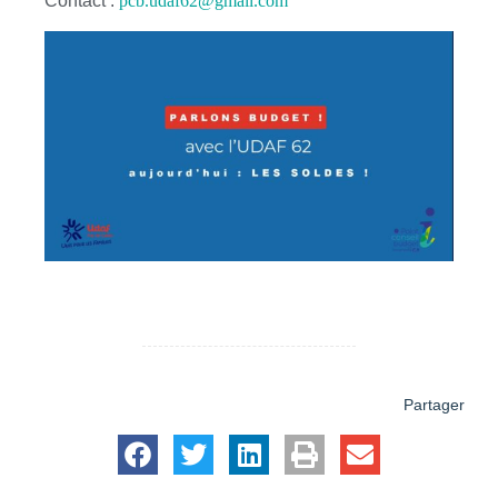
Contact :
pcb.udaf62@gmail.com
Partager