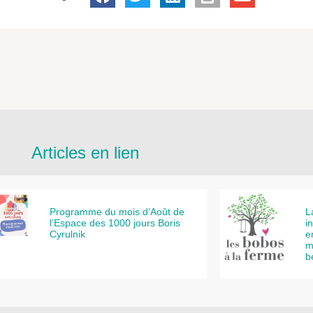
Articles en lien
Programme du mois d’Août de
L
l’Espace des 1000 jours Boris
i
Cyrulnik
e
m
b