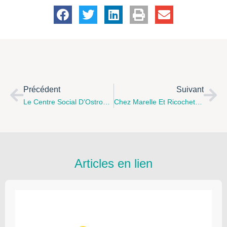
Précédent
Suivant
Le Centre Social D’Ostrohove À Saint Martin Boulogne Propose "la Gigothèque" Un Moment Privilégié Pour Comprendre Son Enfant.
Chez Marelle Et Ricochet "le Café Des Enfants" À Partir De Septembre 2015 Crée Ta Marionnette Et Son Histoire.
Articles en lien