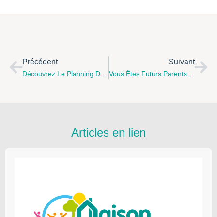
Précédent
Suivant
Découvrez Le Planning Des Actions Familles De La Maison Des Habitants Des Communes Du Frugeois Pour Le Mois De Juin
Vous Êtes Futurs Parents Ou Parents D’un Enfant De Moins De 6 Ans, La Ville De Montreuil-Sur-Mer Souhaite Connaître Vos Besoins Et Attentes En Terme De Petite Enfance Et Parentalité
Articles en lien