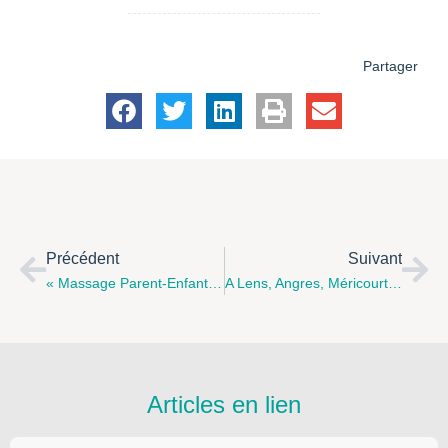
Partager
Précédent
Suivant
« Massage Parent-Enfant », Le Samedi 18 Novembre Matin Au Centre Social Maison Des 3 Cités De MAZINGARBE
A Lens, Angres, Méricourt Et Béthune : Découvrez Le Programme Du Planning Familial 62 En Novembre/décembre !
Articles en lien