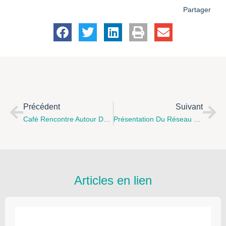
Partager
Précédent
Suivant
Café Rencontre Autour De L’autisme Le Samedi 22 Avril De 14 H 30 À 17 H 30 À Hénin Beaumont Par Le Réseau Bulle 62
Présentation Du Réseau Bulle 62, Pour Les Familles Et Personnes Concernées Par L’Autisme.
Articles en lien