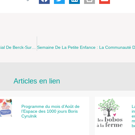
Découvrez Le Programme Des Actions Parentalité Du Centre Social De Berck-Sur-Mer Du 25 Février Au 5 Avril 2019
Articles en lien
Programme du mois d’Août de
L
l’Espace des 1000 jours Boris
i
Cyrulnik
e
m
b