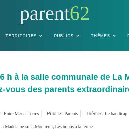
parent
62
TERRITOIRES
PUBLICS
THÈMES
16 h à la salle communale de La 
z-vous des parents extraordinair
e:
Entre Mer et Terres
Publics:
Parents
Thèmes:
Le handicap
La Madelaine-sous-Montreuil
,
Les bobos à la ferme