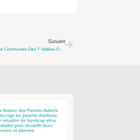
Suivant
Semaine De La Petite Enfance : La Communauté De Communes Des 7 Vallées Organise Une Soirée Échange Sur « L’inclusion Des Enfants En Situation De Handicap » Le Mercredi 20 Mars À 19 H
a Maison des Parents Aidants
nterroge les parents d’enfants
n situation de handicap et/ou
alades pour recueillir leurs
esoins et attentes