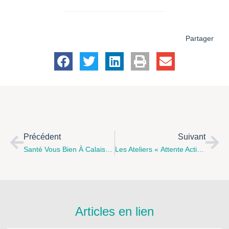
Partager
Précédent
Suivant
Santé Vous Bien À Calais : Une Semaine Santé Du 4 Au 8 Avril Sur Différents Lieux À Calais
Les Ateliers « Attente Active » Sur Le Calaisis. Nouvel Atelier À La Ferme Urbaine Calais Et Prochainement À Licques : Dans Les Locaux De L’école Jacques Prévert.
Articles en lien