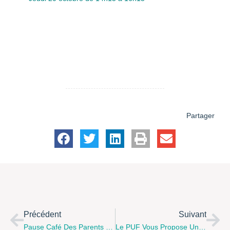
Ouverts aux parents.
Atelier autour des saveurs
d’automne.
L’atelier se déroule au Centre Matisse,
rue
Henri Matisse à Calais
inscription et renseignements
par mail :
assomatisse.refamille@laposte.net
ou par
téléphone : 03.21.46.38.80
.
Partager
Précédent
Suivant
Pause Café Des Parents D’enfants Extraordinaires Avec APF France Handicap Au Centre Cousteau, Jeudi 20 Octobre À 14h.
Le PUF Vous Propose Un Atelier Batchcooking En Famille Mardi 25 Octobre À 9h15