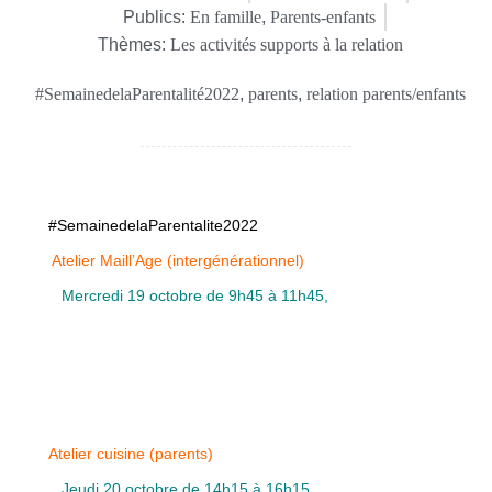
Publics:
En famille
,
Parents-enfants
Thèmes:
Les activités supports à la relation
#SemainedelaParentalité2022
,
parents
,
relation parents/enfants
#SemainedelaParentalite2022
Atelier Maill’Age (intergénérationnel)
Mercredi 19 octobre de 9h45 à 11h45,
Ouvert aux grands-parents accompagnés de leurs petits
enfants. Atelier créatif autour d’Halloween. L’atelier se
déroule au Centre Matisse, rue Henri Matisse à Calais ,
inscription et renseignements par mail :
assomatisse.refamille@laposte.net
ou par téléphone :
03.21.46.38.80
Atelier cuisine
(parents)
Jeudi 20 octobre de 14h15 à 16h15
,