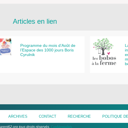
Articles en lien
Programme du mois d’Août de
L
l’Espace des 1000 jours Boris
i
Cyrulnik
e
m
b
ARCHIVES
CONTACT
RECHERCHE
POLITIQUE DE
arent62.org tous droits réservés.
Confidentialités