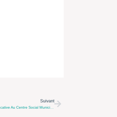
Suivant
Journée Conviviale Autour De La Non-Violence Éducative Au Centre Social Municipal De Boulogne Sur Mer Ce Samedi 30 Avril 2016 De 10h À 17h Avec La Projection À 15h De "l’Odyssée De L’empathie" Film De Michel Meignant Et Mario Viana.