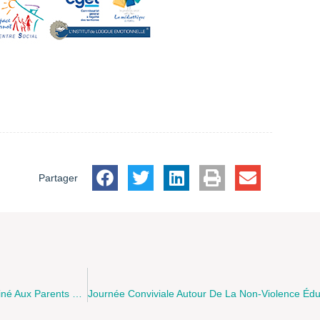
Partager
La Maison Des Adolescents Organise Un Temps D’échange Destiné Aux Parents Sur Le Thème Des Réseaux Sociaux Le Jeudi 19 Mai 2016 À 18H À Saint-Omer