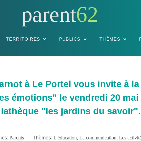
parent
62
TERRITOIRES
PUBLICS
THÈMES
rnot à Le Portel vous invite à l
s émotions" le vendredi 20 mai
iathèque "les jardins du savoir".
ics:
Parents
Thèmes:
L'éducation
,
La communication
,
Les activit