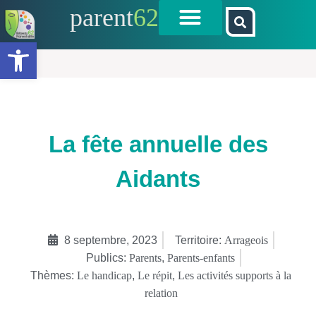
parent
62
Ouvrir la barre d’outils
La fête annuelle des
Aidants
8 septembre, 2023
Territoire:
Arrageois
Publics:
Parents
,
Parents-enfants
Thèmes:
Le handicap
,
Le répit
,
Les activités supports à la
relation