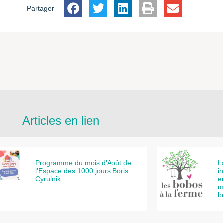
Partager
Articles en lien
Programme du mois d’Août de
L
l’Espace des 1000 jours Boris
i
Cyrulnik
e
m
b