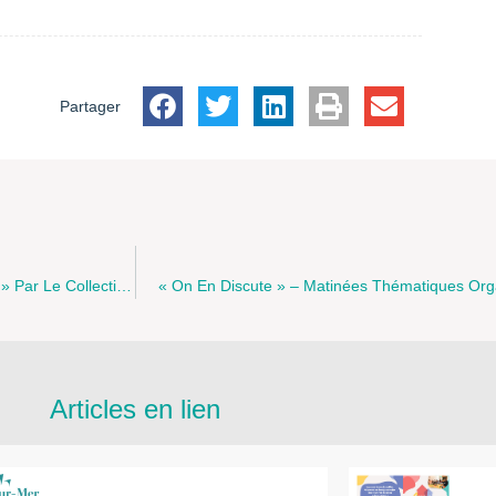
Partager
Save The Date « Dans La Famille Recomposée, Je Demande … » Par Le Collectif Des Médiatrices Familiales
« On En Discute » – Matinées Thématiques Or
Articles en lien