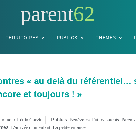
parent
62
TERRITOIRES
PUBLICS
THÈMES
ntres « au delà du référentiel… s
ncore et toujours ! »
ol mineur Hénin Carvin
Publics:
Bénévoles
,
Futurs parents
,
Parents
mes:
L'arrivée d'un enfant
,
La petite enfance