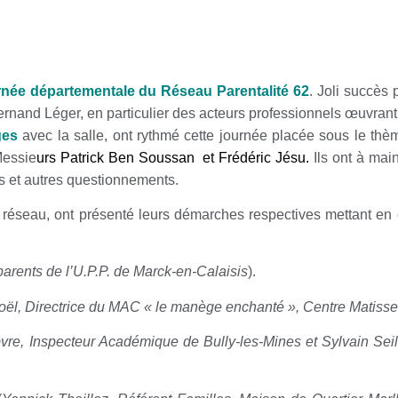
rnée départementale du Réseau Parentalité 62
. Joli succès 
 Fernand Léger, en particulier des acteurs professionnels œuvra
ges
avec la salle, ont rythmé cette journée placée sous le th
Messie
urs Patrick Ben Soussan et Frédéric Jésu.
Ils ont à main
s et autres questionnements.
u réseau, ont présenté leurs démarches respectives mettant en
parents de l’U.P.P. de Marck-en-Calaisis
).
ël, Directrice du MAC « le manège enchanté », Centre Matisse
vre, Inspecteur Académique de Bully-les-Mines et Sylvain Seil