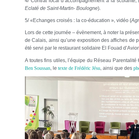
4/ Contrat local d’accompagnement à la scolarité, 
Eclaté de Saint-Martin- Boulogne
).
5/ «Echanges croisés : la co-éducation », vidéo (
Agn
Lors de cette journée – évènement, à noter la présen
de Calais, ainsi qu’une exposition des affiches de 
été servi par le restaurant solidaire El Fouad d’Avio
A toutes fins utiles, l’équipe du Réseau Parentalité
Ben Soussan
, le
texte de Frédéric Jésu
, ainsi que des
ph