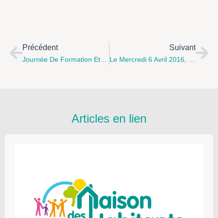
Précédent
Suivant
Journée De Formation Et D’étude "LA PÉDAGOGIE DE LA PETITE ENFANCE À BERLIN" Le 17 Juin 2016 À Paris
Le Mercredi 6 Avril 2016, L’association "A Petits Pas" À Ruisseauville Propose Des Ateliers Parents Et Enfants De 3 À 15 Ans
Articles en lien