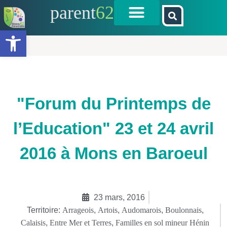
parent
62
Ouvrir la barre d’outils
"Forum du Printemps de
l’Education" 23 et 24 avril
2016 à Mons en Baroeul
23 mars, 2016
Territoire:
Arrageois
,
Artois
,
Audomarois
,
Boulonnais
,
Calaisis
,
Entre Mer et Terres
,
Familles en sol mineur Hénin