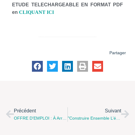
ETUDE TELECHARGEABLE EN FORMAT PDF
en
CLIQUANT ICI
Partager
Précédent
Suivant
OFFRE D'EMPLOI : À Arras, L'association De Coordination Des Centres Sociaux Recrute Un(e) Animateur(trice) Enfance/famille
"Construire Ensemble L’école De La Réussite De Tous", Une Plateforme De Propositions Lancée Par ATD QUART MONDE…