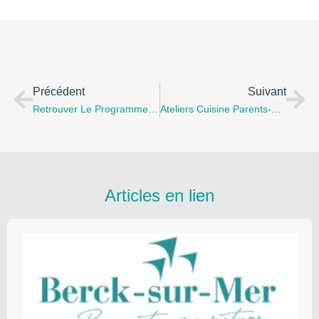
Précédent
Suivant
Retrouver Le Programme Des Ateliers Parents-Enfants Et Compagnie Pour L’année 2022 Du CIAS D’Audruicq : Inscription Auprès D’Amélie Gilliers Au 06 08 64 06 56
Ateliers Cuisine Parents-Enfants (4 À 13 Ans), Deux Mercredis Par Mois À La Maison De La Famille À Calais
Articles en lien