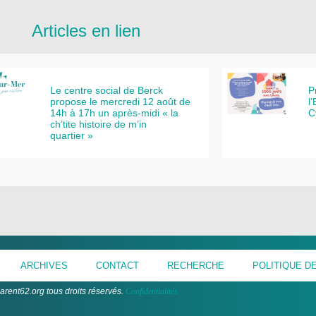
Articles en lien
Le centre social de Berck
P
propose le mercredi 12 août de
l
14h à 17h un après-midi « la
C
ch’tite histoire de m’in
quartier »
ARCHIVES
CONTACT
RECHERCHE
POLITIQUE DE
arent62.org tous droits réservés.
Confidentialités