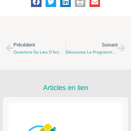
Précédent
Suivant
Ouverture Du Lieu D’Accueil Enfants Parents « La P’tite Bulle D’Air » À Hucqueliers Le Vendredi 7 Septembre 2018 De 9 H À 12 H
Découvrez Le Programme Des Activités Du Centre Social De Berck-Sur-Mer Du 16 Juillet Au 3 Août 2018
Articles en lien