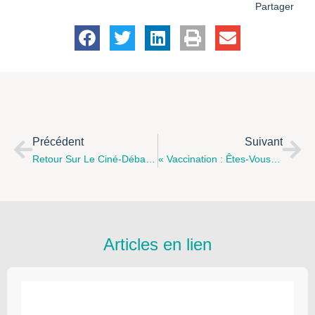
Partager
Précédent
Suivant
Retour Sur Le Ciné-Débat Autour Du ‘Décrochage Scolaire’ Du 26 Mars Dernier
« Vaccination : Êtes-Vous À Jour ? » Mercredi 24 Avril 2019 À Lens (parvis De L’hôtel De Ville)
Articles en lien