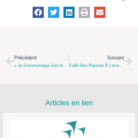
Précédent
Suivant
« Je Communique Zen Avec Mes Enfants » Lundi 7 Décembre 2015 À 18 H 30 Au Centre Socioculturel Vachala À Lens
Café Des Parents À L’école Jacques Prévert À Liévin "Ils Grandissent Trop Vite" Mercredi 20 Janvier 2016 De 9 H À 11 H
Articles en lien