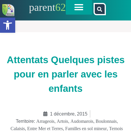
parent
62
Ouvrir la barre d’outils
Attentats Quelques pistes
pour en parler avec les
enfants
1 décembre, 2015
Territoire:
Arrageois
,
Artois
,
Audomarois
,
Boulonnais
,
Calaisis
,
Entre Mer et Terres
,
Familles en sol mineur
,
Ternois