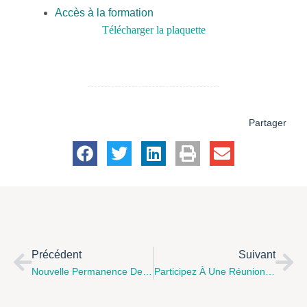
Accès à la formation
Télécharger la plaquette
Partager
Précédent
Suivant
Nouvelle Permanence De L’ADAE Au Centre Jacques Brel À Outreau
Participez À Une Réunion D’informations Sur La Naissance, Le Samedi 21 Mai 2022 À 10h Au Centre Socio-Culturel Le Nautilus