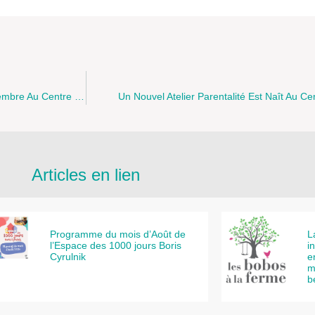
Adolescence, Sexualité, Amour Et Bien Plus Encore ! Le 21 Septembre Au Centre Socioculturel De Wimereux
Un Nouvel Atelier Parentalité Est Naît Au C
Articles en lien
Programme du mois d’Août de
L
l’Espace des 1000 jours Boris
i
Cyrulnik
e
m
b